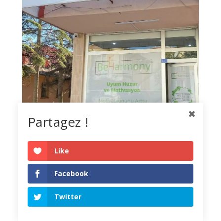
Partagez !
Like
Facebook
Be-Harmony arrive en Turquie : ouverture
à Ereğli (Konya)
Twitter
News