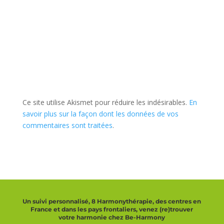
Ce site utilise Akismet pour réduire les indésirables.
En
savoir plus sur la façon dont les données de vos
commentaires sont traitées
.
Un suivi personnalisé, 8 Harmonythérapie, des centres en
France et dans les pays frontaliers, venez (re)trouver
votre harmonie chez Be-Harmony